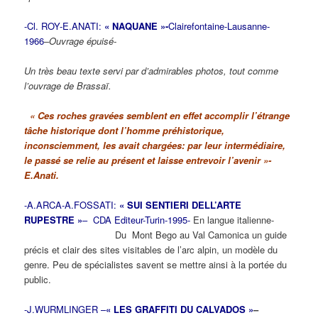
-Cl. ROY-E.ANATI:
« NAQUANE »-
Clairefontaine-Lausanne-
1966
–
Ouvrage épuisé-
Un très beau texte servi par d’admirables photos, tout comme
l’ouvrage de Brassaï.
« Ces roches gravées semblent en effet accomplir l’étrange
tâche historique dont l’homme préhistorique,
inconsciemment, les avait chargées: par leur intermédiaire,
le passé se relie au présent et laisse entrevoir l’avenir »-
E.Anati.
-A.ARCA-A.FOSSATI:
« SUI SENTIERI DELL’ARTE
RUPESTRE »
– CDA Editeur-Turin-1995-
En langue italienne-
Du Mont Bego au Val Camonica un guide
précis et clair des sites visitables de l’arc alpin, un modèle du
genre. Peu de spécialistes savent se mettre ainsi à la portée du
public.
-J.WURMLINGER –
« LES GRAFFITI DU CALVADOS »
–