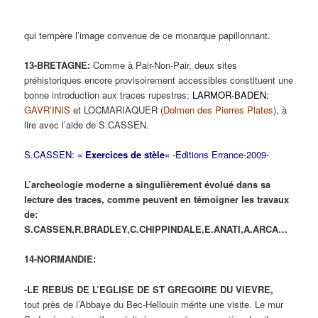
qui tempère l’image convenue de ce monarque papillonnant.
13-BRETAGNE:
Comme à Pair-Non-Pair, deux sites
préhistoriques encore provisoirement accessibles constituent une
bonne introduction aux traces rupestres:
LARMOR-BADEN:
GAVR’INIS
et LOCMARIAQUER (
Dolmen des Pierres Plates
), à
lire avec l’aide de S.CASSEN.
S.CASSEN: «
Exercices de stèle
« -Editions Errance-2009-
L’archeologie moderne a singulièrement évolué dans sa
lecture des traces, comme peuvent en témoigner les travaux
de:
S.CASSEN,R.BRADLEY,C.CHIPPINDALE,E.ANATI,A.ARCA…
14-NORMANDIE:
-LE REBUS DE L’EGLISE DE ST GREGOIRE DU VIEVRE,
tout près de l’Abbaye du Bec-Hellouin mérite une visite. Le mur