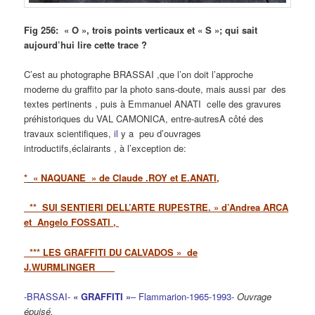
Fig 256: « O », trois points verticaux et « S »; qui sait
aujourd’hui lire cette trace ?
C’est au photographe BRASSAI ,que l’on doit l’approche
moderne du graffito par la photo sans-doute, mais aussi par des
textes pertinents , puis à Emmanuel ANATI celle des gravures
préhistoriques du VAL CAMONICA, entre-autresA côté des
travaux scientifiques,
il
y a peu d’ouvrages
introductifs,éclairants , à l’exception de:
*
« NAQUANE » de Claude .ROY et E.ANATI,
** SUI SENTIERI DELL’ARTE RUPESTRE. » d’Andrea ARCA
et Angelo FOSSATI ,
*** LES GRAFFITI DU CALVADOS » de
J.WURMLINGER
-BRASSAI-
« GRAFFITI »
– Flammarion-1965-1993-
Ouvrage
épuisé.