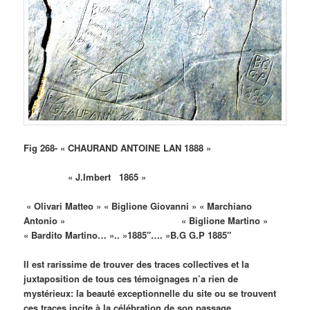
Fig 268- « CHAURAND ANTOINE LAN 1888 »
« J.Imbert 1865 »
« Olivari Matteo » « Biglione Giovanni » « Marchiano
Antonio » « Biglione Martino »
« Bardito Martino… ».. »1885″…. »B.G G.P 1885″
Il est rarissime de trouver des traces collectives et la
juxtaposition de tous ces témoignages n’a rien de
mystérieux: la beauté exceptionnelle du site ou se trouvent
ces traces incite à la célébration de son passage.