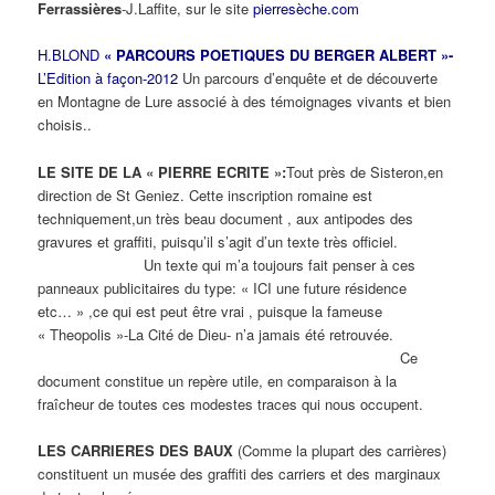
Ferrassières
-J.Laffite, sur le site
pierresèche.com
H.BLOND
« PARCOURS POETIQUES DU BERGER ALBERT »-
L’Edition à façon-2012
Un parcours d’enquête et de découverte
en Montagne de Lure associé à des témoignages vivants et bien
choisis..
LE SITE DE LA « PIERRE ECRITE »:
Tout près de Sisteron,en
direction de St Geniez. Cette inscription romaine est
techniquement,un très beau document , aux antipodes des
gravures et graffiti, puisqu’il s’agit d’un texte très officiel.
Un texte qui m’a toujours fait penser à ces
panneaux publicitaires du type: « ICI une future résidence
etc… » ,ce qui est peut être vrai , puisque la fameuse
« Theopolis »-La Cité de Dieu- n’a jamais été retrouvée.
Ce
document constitue un repère utile, en comparaison à la
fraîcheur de toutes ces modestes traces qui nous occupent.
LES CARRIERES DES BAUX
(Comme la plupart des carrières)
constituent un musée des graffiti des carriers et des marginaux