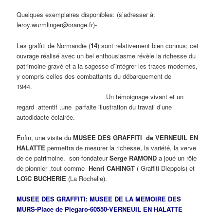
Quelques exemplaires disponibles: (s’adresser à:
leroy.wurmlinger@orange.fr)-
Les graffiti de Normandie (
14
) sont relativement bien connus; cet
ouvrage réalisé avec un bel enthousiasme révèle la richesse du
patrimoine gravé et a la sagesse d’intégrer les traces modernes,
y compris celles des combattants du débarquement de
1944.
Un témoignage vivant et un
regard attentif ,une parfaite illustration du travail d’une
autodidacte éclairée.
Enfin, une visite du
MUSEE DES GRAFFITI de VERNEUIL EN
HALATTE
permettra de mesurer la richesse, la variété, la verve
de ce patrimoine. son fondateur
Serge RAMOND
a joué un rôle
de pionnier ,tout comme
Henri CAHINGT
( Graffiti Dieppois) et
LOïC BUCHERIE
(La Rochelle).
MUSEE DES GRAFFITI: MUSEE DE LA MEMOIRE DES
MURS-Place de Piegaro-60550-VERNEUIL EN HALATTE