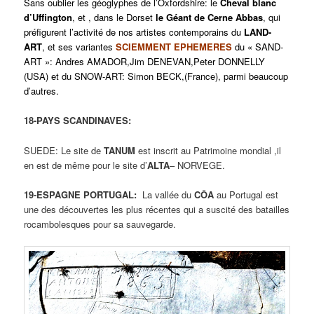
Sans oublier les géoglyphes de l’Oxfordshire: le
Cheval blanc
d’Uffington
, et , dans le Dorset
le Géant de Cerne Abbas
, qui
préfigurent l’activité de nos artistes contemporains du
LAND-
ART
, et ses variantes
SCIEMMENT EPHEMERES
du « SAND-
ART »: Andres AMADOR,Jim DENEVAN,Peter DONNELLY
(USA) et du SNOW-ART: Simon BECK,(France), parmi beaucoup
d’autres.
18-PAYS SCANDINAVES:
SUEDE: Le site de
TANUM
est inscrit au Patrimoine mondial ,il
en est de même pour le site d’
ALTA
– NORVEGE.
19-ESPAGNE PORTUGAL:
La vallée du
CÔA
au Portugal est
une des découvertes les plus récentes qui a suscité des batailles
rocambolesques pour sa sauvegarde.