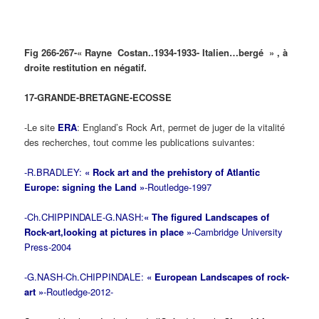
Fig 266-267-« Rayne Costan..1934-1933- Italien…bergé » , à
droite restitution en négatif.
17-GRANDE-BRETAGNE-ECOSSE
-Le site
ERA
: England’s Rock Art, permet de juger de la vitalité
des recherches, tout comme les publications suivantes:
-R.BRADLEY:
« Rock art and the prehistory of Atlantic
Europe: signing the Land »
-Routledge-1997
-Ch.CHIPPINDALE-G.NASH:
« The figured Landscapes of
Rock-art,looking at pictures in place »
-Cambridge University
Press-2004
-G.NASH-Ch.CHIPPINDALE:
« European Landscapes of rock-
art »
-Routledge-2012-