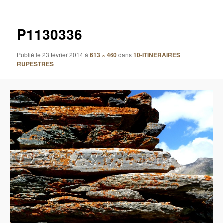
images
P1130336
Publié le
23 février 2014
à
613 × 460
dans
10-ITINERAIRES
RUPESTRES