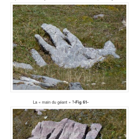
La « main du géant » ?
-Fig 61-