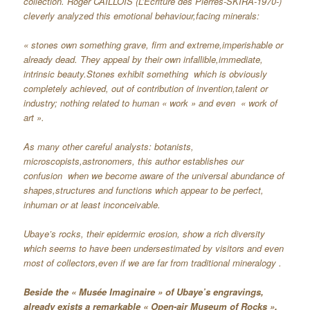
collection. Roger CAILLOIS (L’Ecriture des Pierres-SKIRA-1970-)
cleverly analyzed this emotional behaviour,facing minerals:
« stones own something grave, firm and extreme,imperishable or
already dead. They appeal by their own infallible,immediate,
intrinsic beauty.Stones exhibit something which is obviously
completely achieved, out of contribution of invention,talent or
industry; nothing related to human « work » and even « work of
art ».
As many other careful analysts: botanists,
microscopists,astronomers, this author establishes our
confusion when we become aware of the universal abundance of
shapes,structures and functions which appear to be perfect,
inhuman or at least inconceivable.
Ubaye’s rocks, their epidermic erosion, show a rich diversity
which seems to have been undersestimated by visitors and even
most of collectors,even if we are far from traditional mineralogy .
Beside the « Musée Imaginaire » of Ubaye’s engravings,
already exists a remarkable « Open-air Museum of Rocks »,