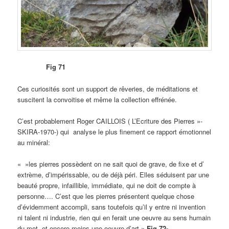
Fig 71
Ces curiosités sont un support de rêveries, de méditations et
suscitent la convoitise et même la collection effrénée.
C’est probablement Roger CAILLOIS ( L’Ecriture des Pierres »-
SKIRA-1970-) qui analyse le plus finement ce rapport émotionnel
au minéral:
« »les pierres possèdent on ne sait quoi de grave, de fixe et d’
extrème, d’impérissable, ou de déjà péri. Elles séduisent par une
beauté propre, infaillible, immédiate, qui ne doit de compte à
personne…. C’est que les pierres présentent quelque chose
d’évidemment accompli, sans toutefois qu’il y entre ni invention
ni talent ni industrie, rien qui en ferait une oeuvre au sens humain
du mot, et encore moins une oeuvre d’art »-
Fig 72-