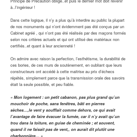
Principe de Précaution oblige..et puis le dernier mot doit revenir
à..l’ingénieur !
Dans cette logique, il n’y a plus qu’à interdire au public la plupart
de nos monuments qui n’ont évidemment pas été conçus par un
Cabinet agréé , qui n’ont pas été réalisés par des maçons formés
selon nos critères actuels et qui ont utilisé des matériaux non
certifiés..et quant à leur ancienneté !
On admire avec raison la perfection, l’esthétisme, la durabilité de
ces bories, de ces murs de soutènement, en oubliant que leurs
constructeurs ont accédé à cette maitrise au prix d’échecs
répétés, simplement parce que la transmission orale des savoirs
était la seule possible, et peu fiable.
« Mon logement : un petit cabanon, pas plus grand qu’un
mouchoir de poche, sans fenêtres, bâti en pierres
sèches…,le vent y soufflait comme dehors, ce qui avait
l’avantage de faire évacuer la fumée, car il n’y avait qu’un
trou dans la toiture, en guise de cheminée ; et souvent,
quand il ne faisait pas de vent,, on aurait dit plutôt une
charbonnière… »