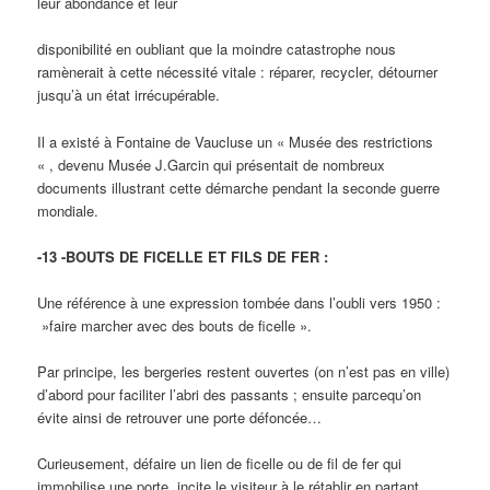
leur abondance et leur
disponibilité en oubliant que la moindre catastrophe nous
ramènerait à cette nécessité vitale : réparer, recycler, détourner
jusqu’à un état irrécupérable.
Il a existé à Fontaine de Vaucluse un « Musée des restrictions
« , devenu Musée J.Garcin qui présentait de nombreux
documents illustrant cette démarche pendant la seconde guerre
mondiale.
-13 -BOUTS DE FICELLE ET FILS DE FER :
Une référence à une expression tombée dans l’oubli vers 1950 :
»faire marcher avec des bouts de ficelle ».
Par principe, les bergeries restent ouvertes (on n’est pas en ville)
d’abord pour faciliter l’abri des passants ; ensuite parcequ’on
évite ainsi de retrouver une porte défoncée…
Curieusement, défaire un lien de ficelle ou de fil de fer qui
immobilise une porte, incite le visiteur à le rétablir en partant,