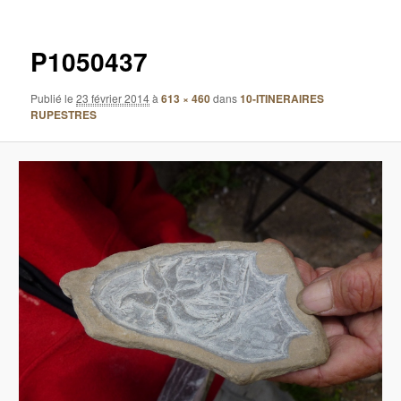
images
P1050437
Publié le
23 février 2014
à
613 × 460
dans
10-ITINERAIRES
RUPESTRES