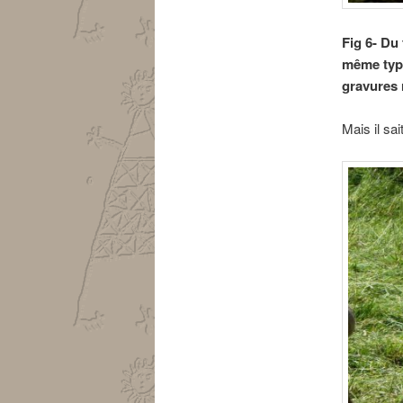
Fig 6- Du 
même type 
gravures r
Mais il sa