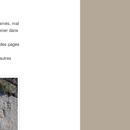
ffamés, mal
mener dans
e des pages
autres