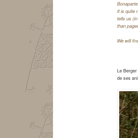
Bonaparte
It is quite
tells us (
than pages
We will fi
Le Berger 
de ses an