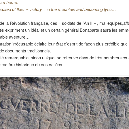
from home.
excited of their « victory » in the mountain and becoming lyric…
e la Révolution française, ces « soldats de l’An II » , mal équipés,a
 expriment un idéal;et un certain général Bonaparte saura les em
yable aventure…
rmation irrécusable éclaire leur état d’esprit de façon plus crédible qu
de documents traditionnels.
ité remarquable, sinon unique, se retrouve dans de très nombreuses 
aractère historique de ces vallées.