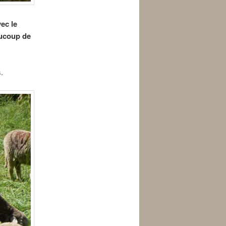
vec le
aucoup de
.