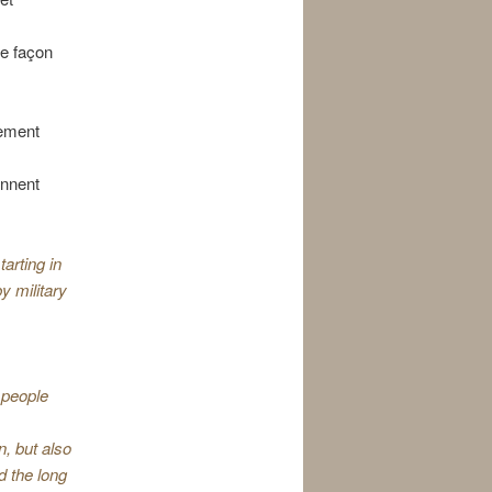
de façon
mement
ennent
arting in
y military
l people
n, but also
d the long