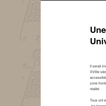
Une
Uni
Il serait i
XVIIIe siè
accessible 
zone front
réalité.
Tous ont e
-les berge