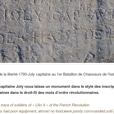
e la liberté-1793-Joly capitaine au 1er Bataillon de Chasseurs de l’Is
 capitaine Joly nous laisse un monument dans le style des inscrip
aines dans le droit-fil des mots d’ordre révolutionnaires.
 trace of soldiers of « L’An II » of the French Revolution
s had poor equipment, almost no food,were poorly commanded,until 