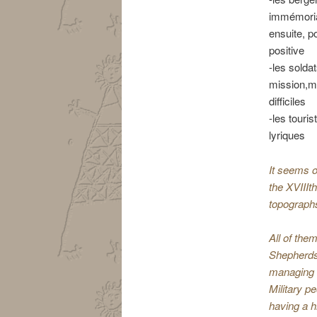
immémorial
ensuite, p
positive
-les soldat
mission,m
difficiles
-les touri
lyriques
It seems o
the XVIIIt
topographs
All of the
Shepherds t
managing
Military pe
having a h