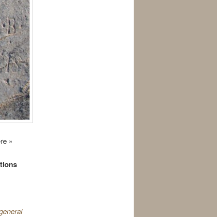
ère »
tions
general