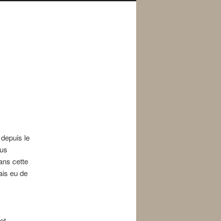
 depuis le
lus
dans cette
ais eu de
et