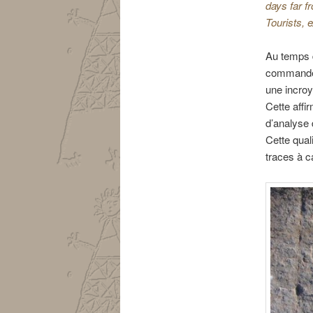
days far 
Tourists, 
Au temps d
commandés
une incro
Cette affi
d’analyse 
Cette qual
traces à c