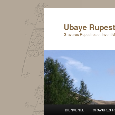
Aller
au
contenu
Ubaye Rupest
principal
Gravures Rupestres et Inventiv
Menu
BIENVENUE
GRAVURES R
principal