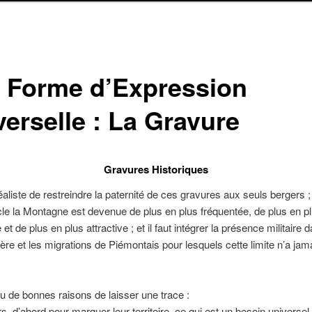
 Forme d’Expression
verselle : La Gravure
Gravures Historiques
rréaliste de restreindre la paternité de ces gravures aux seuls bergers ;
cle la Montagne est devenue de plus en plus fréquentée, de plus en p
et de plus en plus attractive ; et il faut intégrer la présence militaire 
ière et les migrations de Piémontais pour lesquels cette limite n’a jam
u de bonnes raisons de laisser une trace :
rs, d’abord pour marquer leur territoire, ce qui est un besoin universel 