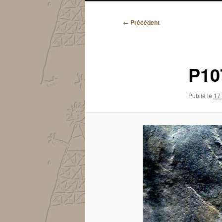
Navigation
← Précédent
des
images
P10
Publié le
17