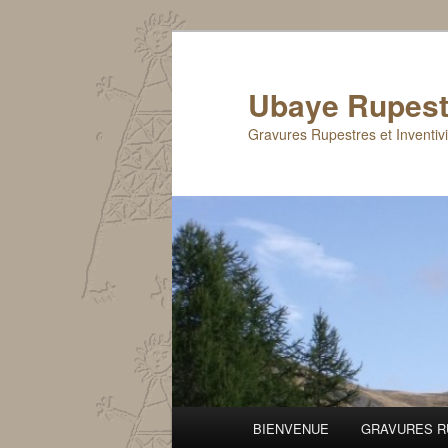
Aller
au
contenu
Ubaye Rupest
principal
Gravures Rupestres et Inventiv
Menu
BIENVENUE
GRAVURES R
principal