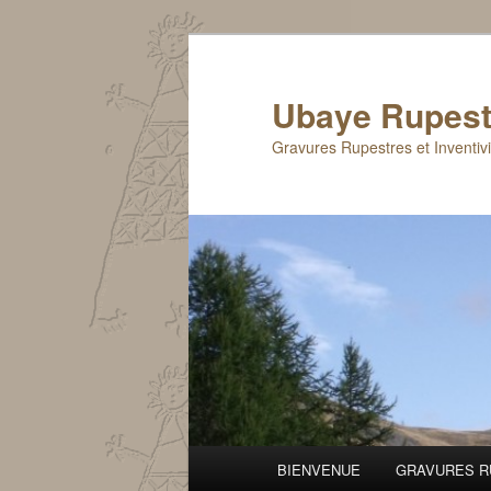
Aller
au
contenu
Ubaye Rupest
principal
Gravures Rupestres et Inventiv
Menu
BIENVENUE
GRAVURES R
principal