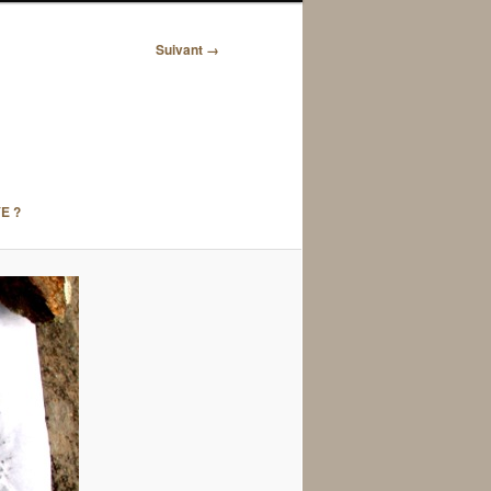
Suivant →
E ?