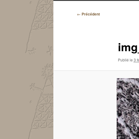
Navigation
← Précédent
des
images
img
Publié le
3 f