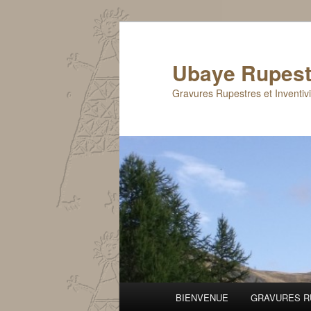
Aller
au
contenu
Ubaye Rupest
principal
Gravures Rupestres et Inventiv
Menu
BIENVENUE
GRAVURES R
principal